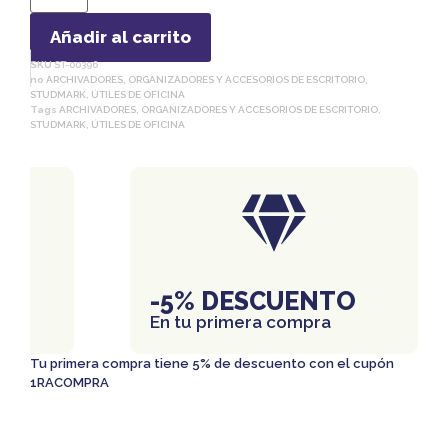
Añadir al carrito
SKU
ST-00396
no
ARCHIVADORES, ORGANIZADORES Y ACCESORIOS DE ESCRITORIO
,
STUDMARK
,
ÚTILES DE OFICINA
Tags
ARCHIVADORES, ORGANIZADORES Y ACCESORIOS DE ESCRITORIO
,
STUDMARK
,
ÚTILES DE OFICINA
IS
-5% DESCUENTO
En tu primera compra
Tu primera compra tiene 5% de descuento con el cupón
1RACOMPRA