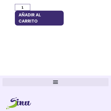
AÑADIR AL
AÑ
CARRITO
CA