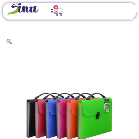
0
INICIO
/
ÚTILES DE OFICINA
/
ARCHIVADORES, ORGANIZADORES Y
ACCESORIOS DE ESCRITORIO
/ ARCHIVO EXPANDIBLE TIPO
ACORDEON PLASTICO OFICIO (NEON). 13 DIVISIONES STUDMARK
ST-00396. COLORES SURTIDOS