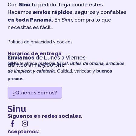
Con
Sinu
tu pedido llega donde estés.
Hacemos
envíos rápidos
, seguros y confiables
en toda Panamá.
En
Sinu
, compra lo que
necesitas es fácil..
Política de privacidad y cookies
Horarios de entrega
Enviamos
de Lunes a Viernes
SINU
te ofrece
material fiscal, útiles de oficina, artículos
de 7:00 am a 5:00 pm.
de limpieza y cafetería
. Calidad, variedad y
buenos
precios.
¿Quiénes Somos?
Sinu
Síguenos en redes sociales.
Aceptamos: