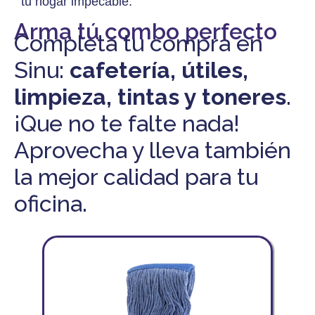
tu hogar impecable.
Arma tú combo perfecto
Completa tu compra en
Sinu:
cafetería, útiles,
limpieza, tintas y toneres
.
¡Que no te falte nada!
Aprovecha y lleva también
la mejor calidad para tu
oficina.