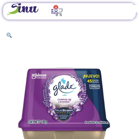
0
INICIO
/
ARTÍCULOS DE LIMPIEZA
/
CONTROL DE
OLORES
/ AROMATIZANTE EN GEL GLADE CUBO FLORES CAMPOS
DE LAVANDA 180 GRAMOS