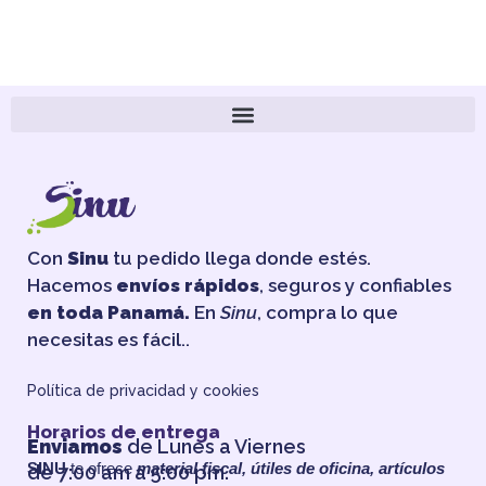
Con
Sinu
tu pedido llega donde estés.
Hacemos
envíos rápidos
, seguros y confiables
en toda Panamá.
En
Sinu
, compra lo que
necesitas es fácil..
Política de privacidad y cookies
Horarios de entrega
Enviamos
de Lunes a Viernes
SINU
te ofrece
material fiscal, útiles de oficina, artículos
de 7:00 am a 5:00 pm.