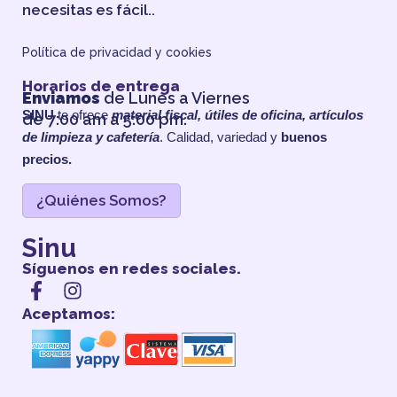
necesitas es fácil..
Política de privacidad y cookies
Horarios de entrega
Enviamos
de Lunes a Viernes
SINU
te ofrece
material fiscal, útiles de oficina, artículos
de 7:00 am a 5:00 pm.
de limpieza y cafetería
. Calidad, variedad y
buenos
precios.
¿Quiénes Somos?
Sinu
Síguenos en redes sociales.
Aceptamos: