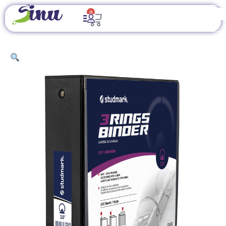
0
INICIO
/
ÚTILES DE OFICINA
/
ARCHIVADORES, ORGANIZADORES Y
ACCESORIOS DE ESCRITORIO
/ CARPETA STUDMARK TAMANO
CARTA DE 3 ANILLAS, (2 PLGDS) 375 HOJAS. PERSONALIZABLE