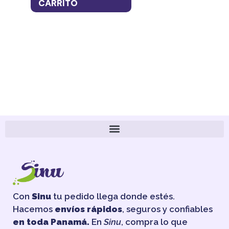
AÑ
CARRITO
CA
Con
Sinu
tu pedido llega donde estés.
Hacemos
envíos rápidos
, seguros y confiables
en toda Panamá.
En
Sinu
, compra lo que