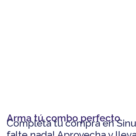
-5% DESCUENTO
En tu primera compra
Arma tú combo perfecto
Completa tu compra en Sinu
falte nada! Aprovecha y lleva