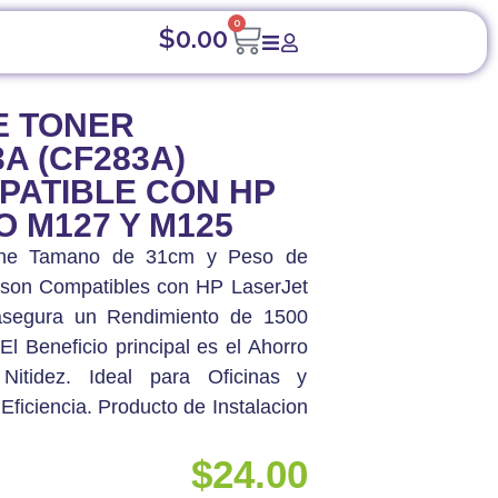
0
$
0.00
TIBLE CON HP LASERJET PRO M127 Y M125
E TONER
A (CF283A)
PATIBLE CON HP
 M127 Y M125
iene Tamano de 31cm y Peso de
 son Compatibles con HP LaserJet
segura un Rendimiento de 1500
El Beneficio principal es el Ahorro
r Nitidez. Ideal para Oficinas y
Eficiencia. Producto de Instalacion
$
24.00