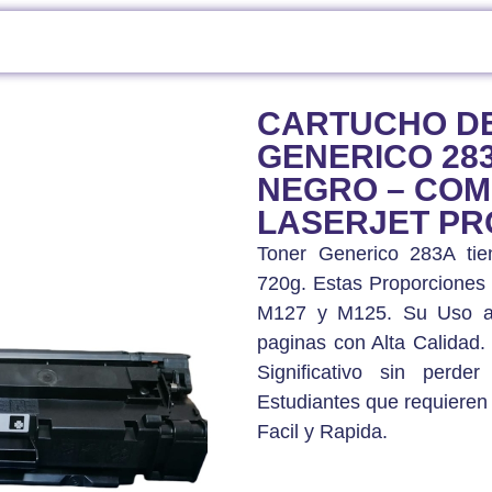
TIBLES
/ CARTUCHO DE TONER GENERICO 283A (CF283A) NEGRO – COMPA
CARTUCHO D
GENERICO 283
NEGRO – COM
LASERJET PRO
Toner Generico 283A t
720g. Estas Proporciones
M127 y M125. Su Uso a
paginas con Alta Calidad. 
Significativo sin perde
Estudiantes que requieren 
Facil y Rapida.