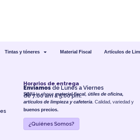
Tintas y tóneres
Material Fiscal
Artículos de Li
Horarios de entrega
Enviamos
de Lunes a Viernes
SINU
te ofrece
material fiscal, útiles de oficina,
de 7:00 am a 5:00 pm.
artículos de limpieza y cafetería
. Calidad, variedad y
buenos precios.
les
¿Quiénes Somos?