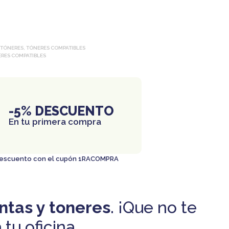
 TÓNERES
,
TÓNERES COMPATIBLES
RES COMPATIBLES
-5% DESCUENTO
En tu primera compra
 descuento con el cupón 1RACOMPRA
intas y toneres
. ¡Que no te
tu oficina.