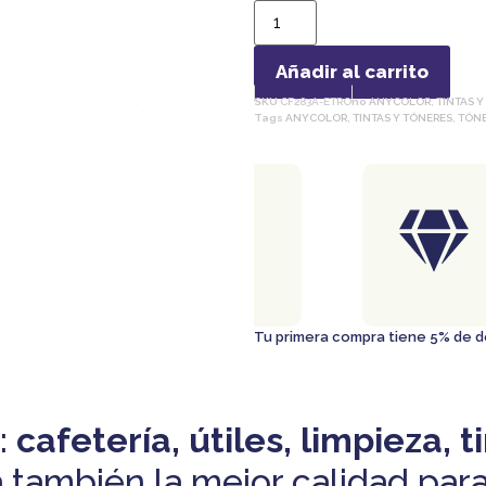
Añadir al carrito
SKU
CF283A-ETRO
no
ANYCOLOR
,
TINTAS Y
Tags
ANYCOLOR
,
TINTAS Y TÓNERES
,
TÓNE
ENTREGA
GRATIS
En ciudad de Panamá
Al comprar $50 o más..
Tu primera compra tiene 5% de
:
cafetería, útiles, limpieza, t
 también la mejor calidad para 