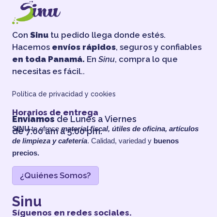
Con
Sinu
tu pedido llega donde estés.
Hacemos
envíos rápidos
, seguros y confiables
en toda Panamá.
En
Sinu
, compra lo que
necesitas es fácil..
Política de privacidad y cookies
Horarios de entrega
Enviamos
de Lunes a Viernes
SINU
te ofrece
material fiscal, útiles de oficina, artículos
de 7:00 am a 5:00 pm.
de limpieza y cafetería
. Calidad, variedad y
buenos
precios.
¿Quiénes Somos?
Sinu
Síguenos en redes sociales.