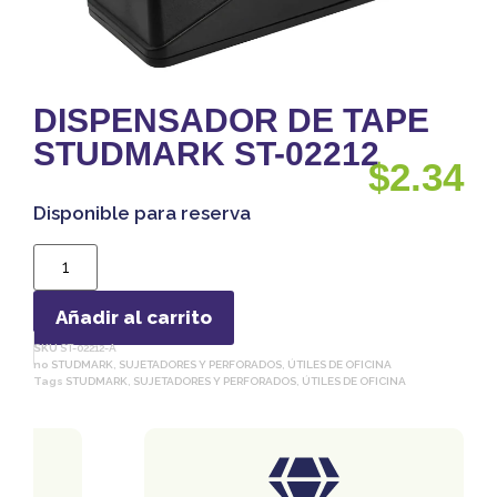
DISPENSADOR DE TAPE
STUDMARK ST-02212
$
2.34
Disponible para reserva
Añadir al carrito
SKU
ST-02212-A
no
STUDMARK
,
SUJETADORES Y PERFORADOS
,
ÚTILES DE OFICINA
Tags
STUDMARK
,
SUJETADORES Y PERFORADOS
,
ÚTILES DE OFICINA