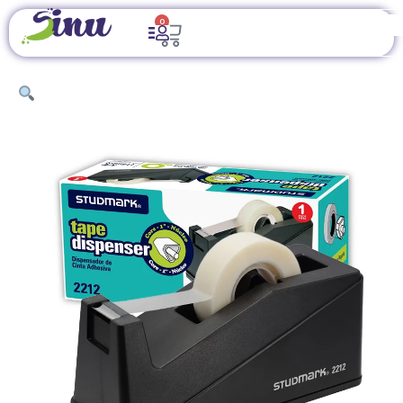
0
INICIO
/
ÚTILES DE OFICINA
/
SUJETADORES Y
PERFORADOS
/ DISPENSADOR DE TAPE STUDMARK ST-02212