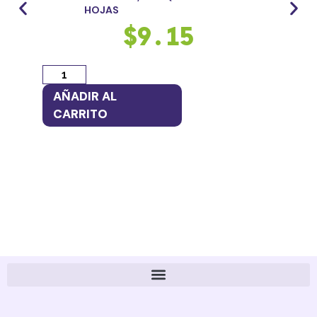
HOJAS
$
9.15
AÑ
CA
AÑADIR AL
CARRITO