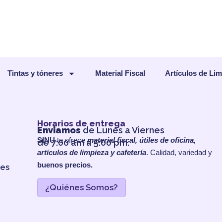
Tintas y tóneres
Material Fiscal
Artículos de Li
Horarios de entrega
Enviamos
de Lunes a Viernes
SINU
te ofrece
material fiscal, útiles de oficina,
de 7:00 am a 5:00 pm.
artículos de limpieza y cafetería
. Calidad, variedad y
buenos precios.
les
¿Quiénes Somos?