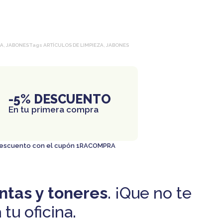
ZA
,
JABONES
Tags
ARTÍCULOS DE LIMPIEZA
,
JABONES
-5% DESCUENTO
En tu primera compra
 descuento con el cupón 1RACOMPRA
intas y toneres
. ¡Que no te
tu oficina.