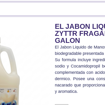
EL JABON LIQUIDO DE MANOS ZYTTR FRAGANCIA ALMENDRA 1 GALON
EL JABON LI
ZYTTR FRAGA
GALON
El Jabon Liquido de Manos
biodegradable presentada e
Su formula incluye ingred
sodio y Cocamidopropil be
complementada con acido c
dermico. Posee una cons
nacarado que proporciona
y aromatica.