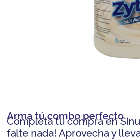
-5% DESCUENTO
En tu primera compra
Arma tú combo perfecto
Completa tu compra en Sinu
falte nada! Aprovecha y lleva