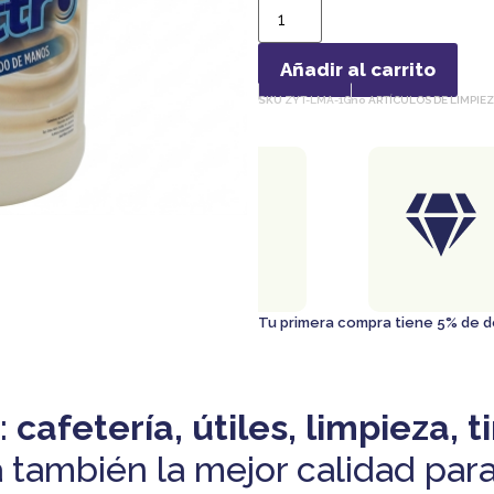
Añadir al carrito
SKU
ZYT-LMA-1G
no
ARTÍCULOS DE LIMPIE
ENTREGA
GRATIS
En ciudad de Panamá
Al comprar $50 o más..
Tu primera compra tiene 5% de
:
cafetería, útiles, limpieza, t
 también la mejor calidad para 