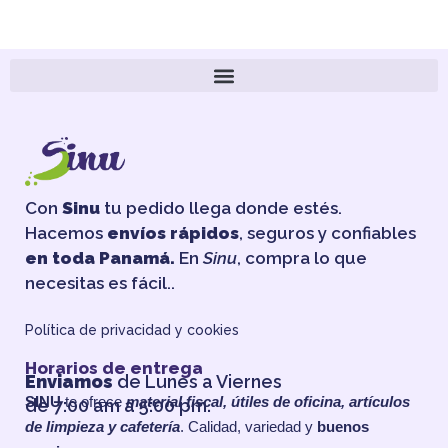
Con
Sinu
tu pedido llega donde estés.
Hacemos
envíos rápidos
, seguros y confiables
en toda Panamá.
En
Sinu
, compra lo que
necesitas es fácil..
Política de privacidad y cookies
Horarios de entrega
Enviamos
de Lunes a Viernes
SINU
te ofrece
material fiscal, útiles de oficina, artículos
de 7:00 am a 5:00 pm.
de limpieza y cafetería
. Calidad, variedad y
buenos