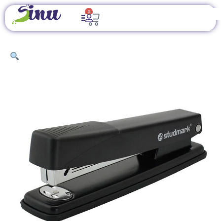
0
INICIO
/
ÚTILES DE OFICINA
/
SUJETADORES Y
PERFORADOS
/ ENGRAPADORA TIRA COMPLETA STUDMARK ST-
04326