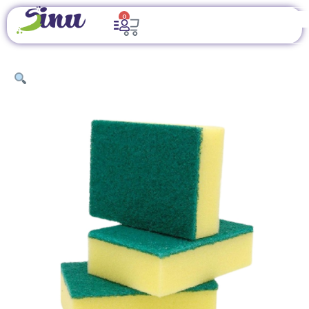
0
INICIO
/
ARTÍCULOS DE LIMPIEZA
/
IMPLEMENTOS DE
LIMPIEZA
/ ESPONJA CON FIBRA ABRASIVA VERDE 3 X 4 PULGADAS –
PAQUETE DE 10 UNIDADES PARA LIMPIEZA PESADA