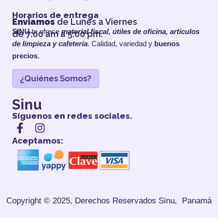
Horarios de entrega
Enviamos
de Lunes a Viernes
SINU
te ofrece
material fiscal, útiles de oficina, artículos
de 7:00 am a 5:00 pm.
de limpieza y cafetería
. Calidad, variedad y
buenos
precios.
¿Quiénes Somos?
Sinu
Síguenos en redes sociales.
Aceptamos:
Copyright © 2025, Derechos Reservados
Sinu, Panamá