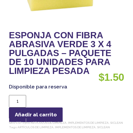
ESPONJA CON FIBRA
ABRASIVA VERDE 3 X 4
PULGADAS – PAQUETE
DE 10 UNIDADES PARA
LIMPIEZA PESADA
$
1.50
Disponible para reserva
Añadir al carrito
SKU
ESP-03
no
ARTÍCULOS DE LIMPIEZA
,
IMPLEMENTOS DE LIMPIEZA
,
SICLEAN
Tags
ARTÍCULOS DE LIMPIEZA
,
IMPLEMENTOS DE LIMPIEZA
,
SICLEAN