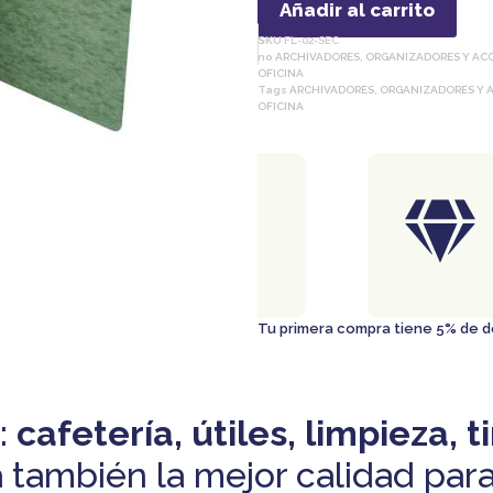
Añadir al carrito
SKU
FL-02-SEC
no
ARCHIVADORES, ORGANIZADORES Y ACC
OFICINA
Tags
ARCHIVADORES, ORGANIZADORES Y A
OFICINA
ENTREGA
GRATIS
En ciudad de Panamá
Al comprar $50 o más..
Tu primera compra tiene 5% de
:
cafetería, útiles, limpieza, t
 también la mejor calidad para 