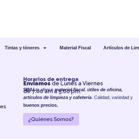
Tintas y tóneres
Material Fiscal
Artículos de Li
Horarios de entrega
Enviamos
de Lunes a Viernes
SINU
te ofrece
material fiscal, útiles de oficina,
de 7:00 am a 5:00 pm.
artículos de limpieza y cafetería
. Calidad, variedad y
buenos precios.
les
¿Quiénes Somos?