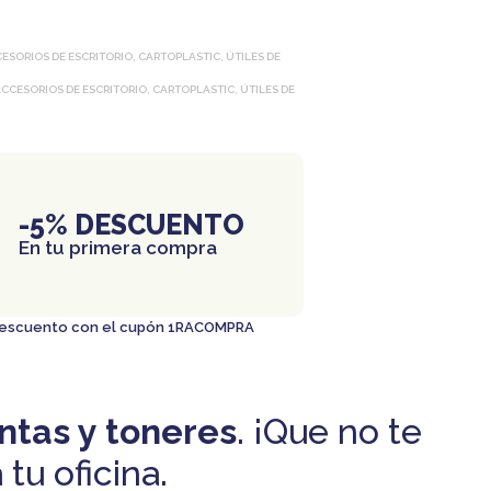
ESORIOS DE ESCRITORIO
,
CARTOPLASTIC
,
ÚTILES DE
CCESORIOS DE ESCRITORIO
,
CARTOPLASTIC
,
ÚTILES DE
-5% DESCUENTO
En tu primera compra
 descuento con el cupón 1RACOMPRA
intas y toneres
. ¡Que no te
tu oficina.