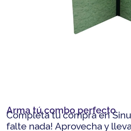
-5% DESCUENTO
En tu primera compra
Arma tú combo perfecto
Completa tu compra en Sinu
falte nada! Aprovecha y lleva