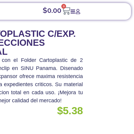
0
$
0.00
 C/EXP. PERMCLIP 2 SECCIONES TAMANO
OPLASTIC C/EXP.
SECCIONES
AL
con el Folder Cartoplastic de 2
mclip en SINU Panama. Disenado
xpansor ofrece maxima resistencia
a expedientes criticos. Su material
cion total en cada uso. ¡Mejora tu
mejor calidad del mercado!
$
5.38