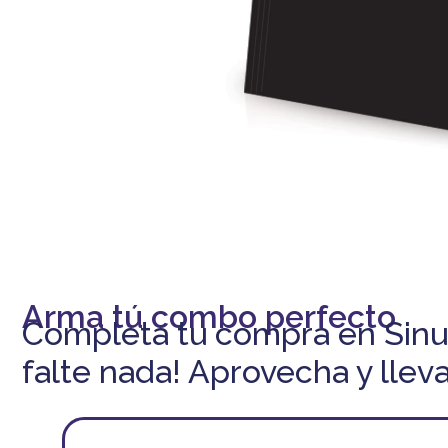
-5% DESCUENTO
En tu primera compra
Arma tú combo perfecto
Completa tu compra en Sinu
falte nada! Aprovecha y lleva