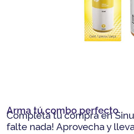
-5% DESCUENTO
En tu primera compra
Arma tú combo perfecto
Completa tu compra en Sinu
falte nada! Aprovecha y lleva