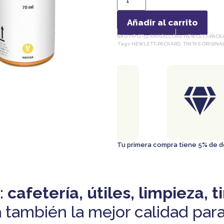
Añadir al carrito
SKU
HP GT52 AMARILLO
no
HEWLETT-PACK
Tags
HEWLETT-PACKARD
,
TINTAS ORIGINA
ENTREGA
GRATIS
En ciudad de Panamá
Al comprar $50 o más..
Tu primera compra tiene 5% de
:
cafetería, útiles, limpieza, t
 también la mejor calidad para 