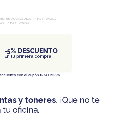
ARD
,
TINTAS ORIGINALES
,
TINTAS Y TÓNERES
LES
,
TINTAS Y TÓNERES
-5% DESCUENTO
En tu primera compra
 descuento con el cupón 1RACOMPRA
intas y toneres
. ¡Que no te
tu oficina.