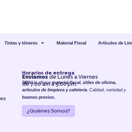
Tintas y tóneres
Material Fiscal
Artículos de Li
Horarios de entrega
Enviamos
de Lunes a Viernes
SINU
te ofrece
material fiscal, útiles de oficina,
de 7:00 am a 5:00 pm.
artículos de limpieza y cafetería
. Calidad, variedad y
buenos precios.
les
¿Quiénes Somos?