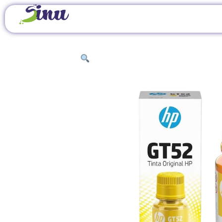
INICIO
/
TINTAS Y TÓNERES
/
TINTAS ORIGINA