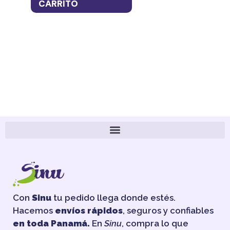
CARRITO
CA
Con
Sinu
tu pedido llega donde estés.
Hacemos
envíos rápidos
, seguros y confiables
en toda Panamá.
En
Sinu
, compra lo que