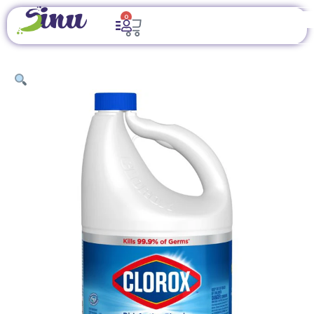
0
INICIO
/
ARTÍCULOS DE LIMPIEZA
/
QUÍMICOS PARA LIMPIEZA
/ LA
CAJA DE CLOROX ORIGINAL DE 6 UNIDADES CONTIENE BOTELLAS
DE 930 ML