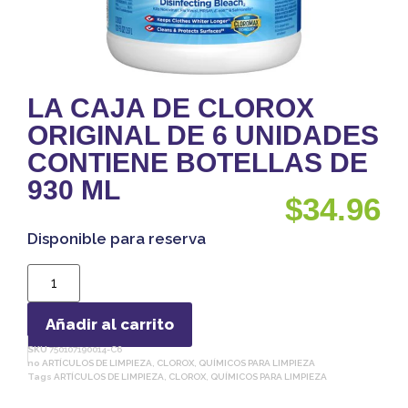
LA CAJA DE CLOROX
ORIGINAL DE 6 UNIDADES
CONTIENE BOTELLAS DE
930 ML
$
34.96
Disponible para reserva
Añadir al carrito
SKU
750107190014-C6
no
ARTÍCULOS DE LIMPIEZA
,
CLOROX
,
QUÍMICOS PARA LIMPIEZA
Tags
ARTÍCULOS DE LIMPIEZA
,
CLOROX
,
QUÍMICOS PARA LIMPIEZA