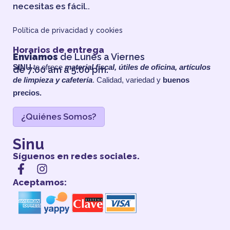
necesitas es fácil..
Política de privacidad y cookies
Horarios de entrega
Enviamos
de Lunes a Viernes
SINU
te ofrece
material fiscal, útiles de oficina, artículos
de 7:00 am a 5:00 pm.
de limpieza y cafetería
. Calidad, variedad y
buenos
precios.
¿Quiénes Somos?
Sinu
Síguenos en redes sociales.
Aceptamos: