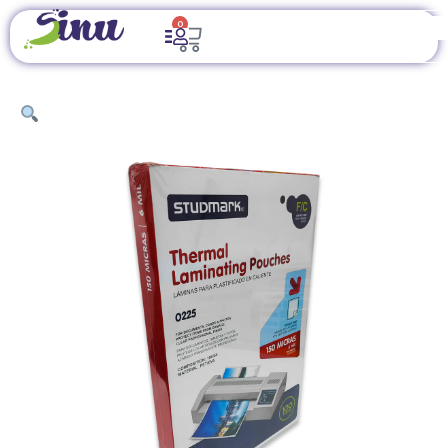
0
INICIO
/
ÚTILES DE OFICINA
/
ENCUADERNACIÓN Y
LÁMINADO
/ LAMINAS PARA PLASTIFICAR TAMANO LEGAL
STUDMARK ST-00230