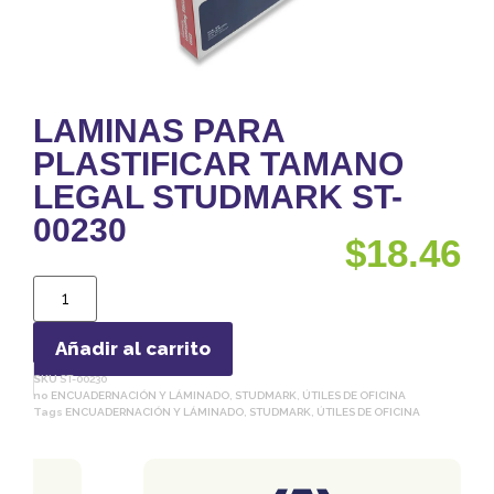
LAMINAS PARA
PLASTIFICAR TAMANO
LEGAL STUDMARK ST-
00230
$
18.46
Añadir al carrito
SKU
ST-00230
no
ENCUADERNACIÓN Y LÁMINADO
,
STUDMARK
,
ÚTILES DE OFICINA
Tags
ENCUADERNACIÓN Y LÁMINADO
,
STUDMARK
,
ÚTILES DE OFICINA