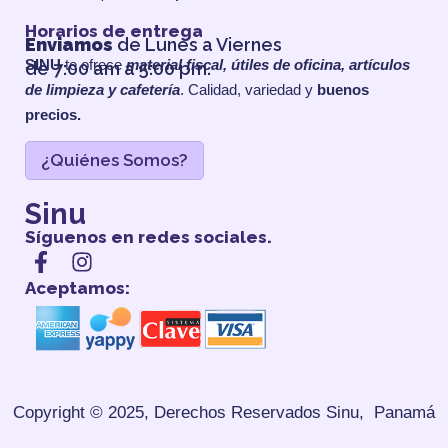
Horarios de entrega
Enviamos
de Lunes a Viernes
SINU
te ofrece
material fiscal, útiles de oficina, artículos
de 7:00 am a 5:00 pm.
de limpieza y cafetería
. Calidad, variedad y
buenos
precios.
¿Quiénes Somos?
Sinu
Síguenos en redes sociales.
Aceptamos:
Copyright © 2025, Derechos Reservados
Sinu, Panamá