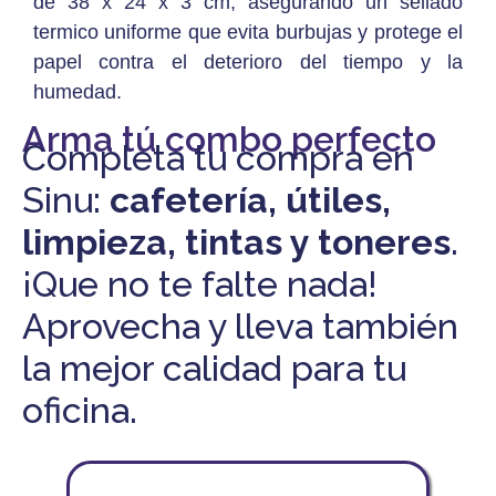
de 38 x 24 x 3 cm, asegurando un sellado
termico uniforme que evita burbujas y protege el
papel contra el deterioro del tiempo y la
humedad.
Arma tú combo perfecto
Completa tu compra en
Sinu:
cafetería, útiles,
limpieza, tintas y toneres
.
¡Que no te falte nada!
Aprovecha y lleva también
la mejor calidad para tu
oficina.