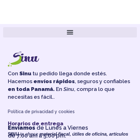
Con
Sinu
tu pedido llega donde estés.
Hacemos
envíos rápidos
, seguros y confiables
en toda Panamá.
En
Sinu
, compra lo que
necesitas es fácil..
Política de privacidad y cookies
Horarios de entrega
Enviamos
de Lunes a Viernes
SINU
te ofrece
material fiscal, útiles de oficina, artículos
de 7:00 am a 5:00 pm.