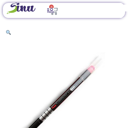
0
INICIO
/
ÚTILES DE OFICINA
/
INSTRUMENTOS DE
ESCRITURA
/ RESALTADOR FLUORESCENTE PENTEL, PUNTA
BISELADA, COLOR ROSADO.