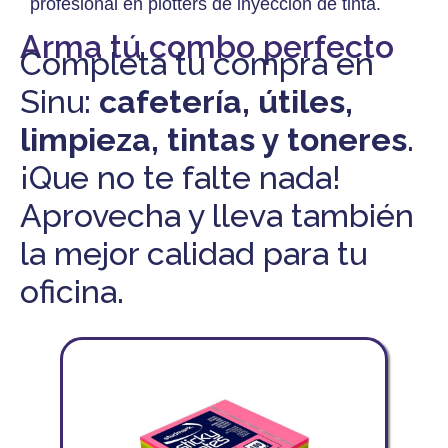
profesional en plotters de inyeccion de tinta.
Arma tú combo perfecto
Completa tu compra en
Sinu:
cafetería, útiles,
limpieza, tintas y toneres
.
¡Que no te falte nada!
Aprovecha y lleva también
la mejor calidad para tu
oficina.