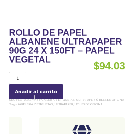
ROLLO DE PAPEL
ALBANENE ULTRAPAPER
90G 24 X 150FT – PAPEL
VEGETAL
$
94.03
Añadir al carrito
SKU
PLOT2101075
no
PAPELERÍA Y ETIQUETAS
,
ULTRAPAPER
,
ÚTILES DE OFICINA
Tags
PAPELERÍA Y ETIQUETAS
,
ULTRAPAPER
,
ÚTILES DE OFICINA