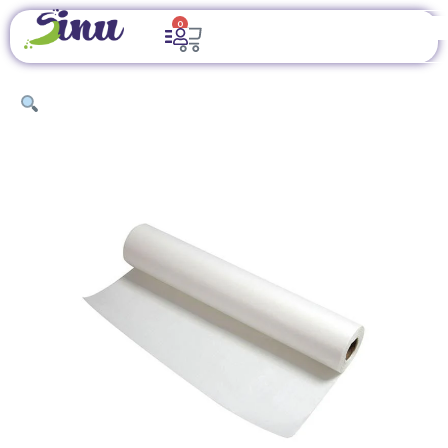
0
INICIO
/
ÚTILES DE OFICINA
/
PAPELERÍA Y ETIQUETAS
/ ROLLO DE
PAPEL ALBANENE ULTRAPAPER 90G 24 X 150FT – PAPEL VEGETAL