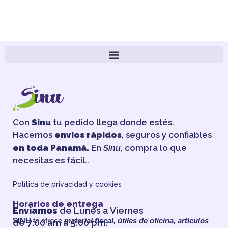
Con
Sinu
tu pedido llega donde estés.
Hacemos
envíos rápidos
, seguros y confiables
en toda Panamá.
En
Sinu
, compra lo que
necesitas es fácil..
Política de privacidad y cookies
Horarios de entrega
Enviamos
de Lunes a Viernes
SINU
te ofrece
material fiscal, útiles de oficina, artículos
de 7:00 am a 5:00 pm.