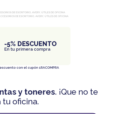
ESORIOS DE ESCRITORIO
,
AVERY
,
ÚTILES DE OFICINA
CCESORIOS DE ESCRITORIO
,
AVERY
,
ÚTILES DE OFICINA
-5% DESCUENTO
En tu primera compra
 descuento con el cupón 1RACOMPRA
intas y toneres
. ¡Que no te
tu oficina.