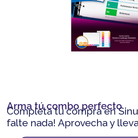
-5% DESCUENTO
En tu primera compra
Arma tú combo perfecto
Completa tu compra en Sinu
falte nada! Aprovecha y lleva