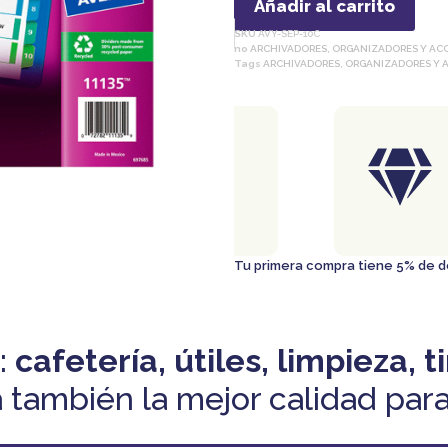
Añadir al carrito
SKU
AVY-SEP-10C
no
ARCHIVADORES, ORGANIZADORES Y ACC
Tags
ARCHIVADORES, ORGANIZADORES Y A
ENTREGA
GRATIS
En ciudad de Panamá
Al comprar $50 o más..
Tu primera compra tiene 5% de
:
cafetería, útiles, limpieza, t
 también la mejor calidad para 