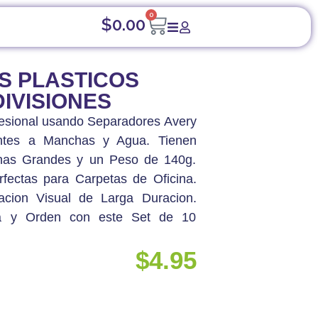
0
$
0.00
S AVERY DE 10 DIVISIONES
S PLASTICOS
DIVISIONES
fesional usando Separadores Avery
entes a Manchas y Agua. Tienen
nas Grandes y un Peso de 140g.
fectas para Carpetas de Oficina.
acion Visual de Larga Duracion.
ia y Orden con este Set de 10
$
4.95