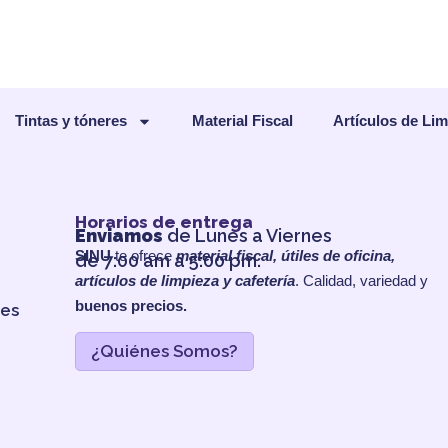
Tintas y tóneres
Material Fiscal
Artículos de Li
Horarios de entrega
Enviamos
de Lunes a Viernes
SINU
te ofrece
material fiscal, útiles de oficina,
de 7:00 am a 5:00 pm.
artículos de limpieza y cafetería
. Calidad, variedad y
buenos precios.
les
¿Quiénes Somos?