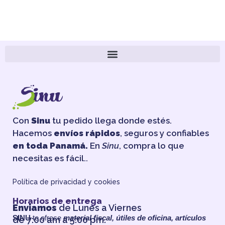
Con
Sinu
tu pedido llega donde estés.
Hacemos
envíos rápidos
, seguros y confiables
en toda Panamá.
En
Sinu
, compra lo que
necesitas es fácil..
Política de privacidad y cookies
Horarios de entrega
Enviamos
de Lunes a Viernes
SINU
te ofrece
material fiscal, útiles de oficina, artículos
de 7:00 am a 5:00 pm.