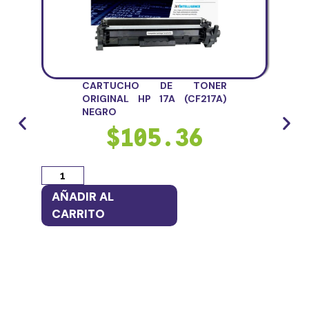
CARTUCHO DE TONER
ORIGINAL HP 17A (CF217A)
NEGRO
$
105.36
AÑADIR AL
AÑ
CARRITO
CA