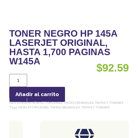
TONER NEGRO HP 145A
LASERJET ORIGINAL,
HASTA 1,700 PAGINAS
W145A
$
92.59
Añadir al carrito
SKU
W145a
no
HEWLETT-PACKARD
,
TINTAS ORIGINALES
,
TINTAS Y TÓNERES
Tags
HEWLETT-PACKARD
,
TINTAS ORIGINALES
,
TINTAS Y TÓNERES