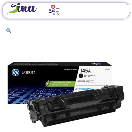
0
INICIO
/
TINTAS Y TÓNERES
/
TINTAS ORIGINALES
/ TONER NEGRO
HP 145A LASERJET ORIGINAL, HASTA 1,700 PAGINAS W145A