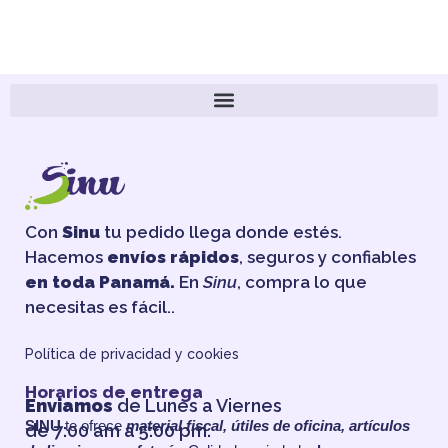
Con
Sinu
tu pedido llega donde estés.
Hacemos
envíos rápidos
, seguros y confiables
en toda Panamá.
En
Sinu
, compra lo que
necesitas es fácil..
Política de privacidad y cookies
Horarios de entrega
Enviamos
de Lunes a Viernes
SINU
te ofrece
material fiscal, útiles de oficina, artículos
de 7:00 am a 5:00 pm.