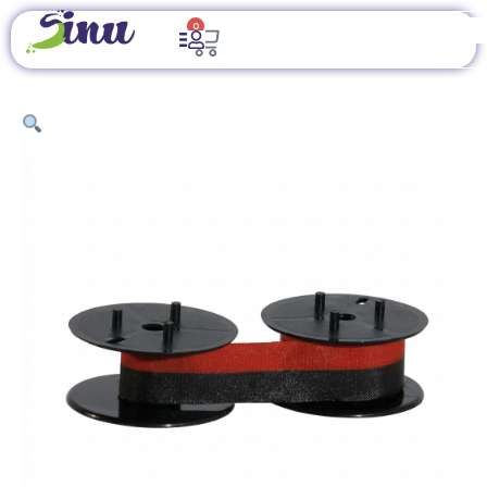
0
INICIO
/
TINTAS Y TÓNERES
/
CINTAS DE IMPRESIÓN
COMPATIBLES
/ CINTA BICOLOR UNIVERSAL PARA MAQUINAS DE
ESCRIBIR