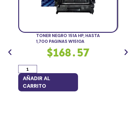
TONER NEGRO 151A HP, HASTA
1,700 PAGINAS W1510A
$
168.57
AÑADIR AL
AÑ
CARRITO
CA